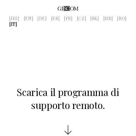
[HU]
[EN]
[DE]
[ES]
[FR]
[CZ]
[SK]
[HR]
[RO]
[IT]
Scarica il programma di
supporto remoto.