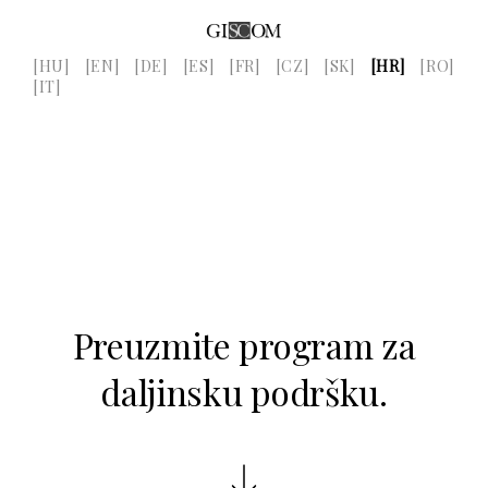
[HU]
[EN]
[DE]
[ES]
[FR]
[CZ]
[SK]
[HR]
[RO]
[IT]
Preuzmite program za
daljinsku podršku.