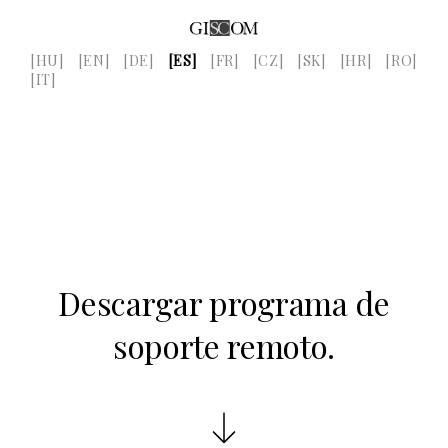
[HU]
[EN]
[DE]
[ES]
[FR]
[CZ]
[SK]
[HR]
[RO]
[IT]
Descargar programa de
soporte remoto.